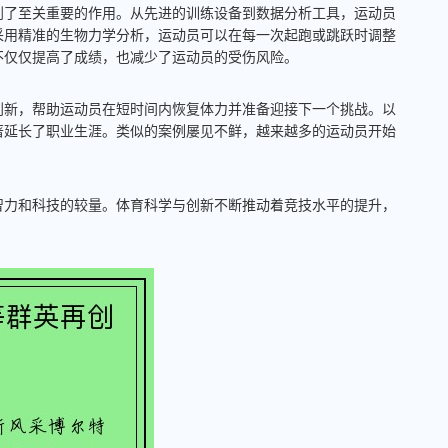
到了至关重要的作用。从先进的训练设备到数据分析工具，运动员
采用精准的生物力学分析，运动员可以在每一次起跑或跳跃时调整
不仅仅提高了成绩，也减少了运动员的受伤风险。
创新，帮助运动员在短时间内恢复体力并准备迎接下一个挑战。以
著延长了职业生涯。类似的案例屡见不鲜，越来越多的运动员开始
智力和科技的较量。体育科学与创新不断推动着竞技水平的提升，