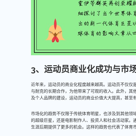
3、运动员商业化成功与市
近年来，运动员的商业化程度越来越高。运动员不仅仅
与耐克的长期合作，为他带来了可观的收入。此外，其
及个人品牌的建设，运动员的商业价值大大提高，甚至
市场化的趋势不仅限于传统体育明星，也涉及到其他领域
的超级巨星，还是电影制作人、投资人和社会活动家。
生涯后期提供了更多的机会。这样的趋势也代表了体育