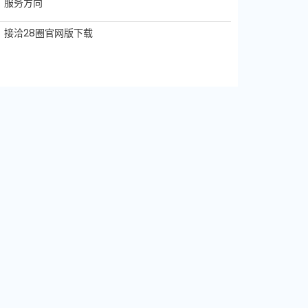
服务方向
接洽28圈官网版下载