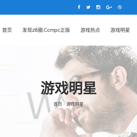
首页
发现28圈.ccmpc正版
游戏热点
游戏明星
游戏明星
首页 - 游戏明星