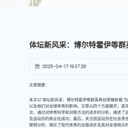
体坛新风采：博尔特霍伊等群
2025-04-17 19:37:29
文章摘要：
本文以“体坛新风采：博尔特霍伊等群英再创荣耀新篇”
以及他们对全球体育的影响。文章从四个方面展开，首
次，通过对体育科学和训练方法的进步的分析，阐述了
及运动员的商业化成功；最后，关注到运动员在社会责
案例分析，揭示了现代体育的全面进步及其对全球观众