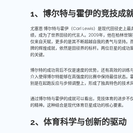
1、博尔特与霍伊的竞技成
尤塞恩·博尔特与霍伊（Carl Lewis）是现代田径
绩，成为了世界田径的代言人。2009年，他在柏林世
仅来自天赋，更多的是其不断超越自我的勇气与坚持。而
牌的辉煌成就，依然是田径界的标杆。两位巨星的成功
的关键。
博尔特的成功背后不仅是速度的优势，还有高效的训练
介入使得博尔特能够在高强度的比赛中保持最佳状态。
别是在起跑反应与步频调整上，形成了独具特色的技术
通过博尔特与霍伊的成就可以看出，竞技体育的进步不
的精神。这种结合是现代体育巨星成功的核心要素。
2、体育科学与创新的驱动