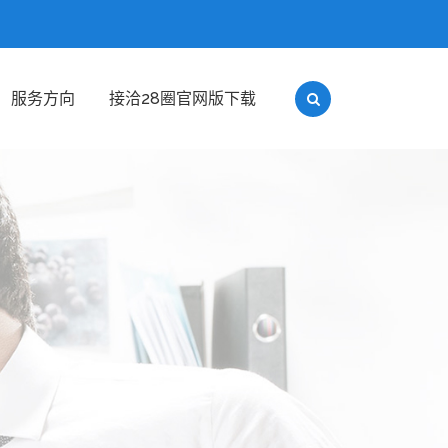
服务方向
接洽28圈官网版下载