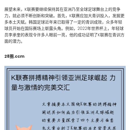
展望未来，K联赛要继续保持其在亚洲乃至全球足球舞台上的竞争
力，就必须不断创新和突破。首先，K联赛应加大青训投入，发掘更
多本土天赋。韩国足球近年来已取得了一定的青训成效，众多年轻
球员开始在国际赛场上崭露头角。例如，2022年世界杯上，年轻球
员李承奎的表现令许多人眼前一亮，他的成功证明了K联赛在青训方
面的潜力。
28圈.ccm