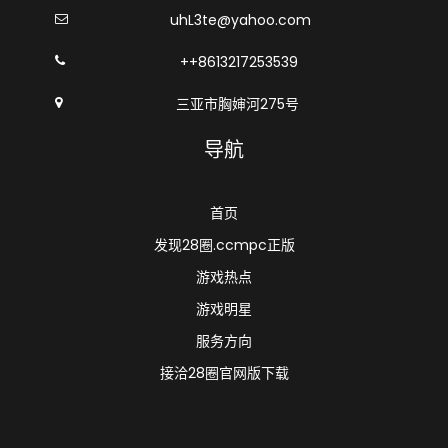
uhL3te@yahoo.com
++8613217253539
三亚市胸婶河275号
导航
首页
发现28圈.ccmpc正版
游戏热点
游戏明星
服务方向
接洽28圈官网版下载