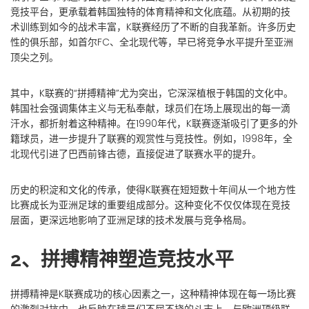
竞技平台，更承载着韩国独特的体育精神和文化底蕴。从初期的技
术训练到如今的战术丰富，K联赛经历了不断的自我革新。许多历史
性的俱乐部，如首尔FC、全北现代等，早已将竞争水平提升至亚洲
顶尖之列。
其中，K联赛的“拼搏精神”尤为突出，它深深植根于韩国的文化中。
韩国社会强调集体主义与无私奉献，球员们在场上展现出的每一滴
汗水，都折射着这种精神。在1990年代，K联赛逐渐吸引了更多的外
籍球员，进一步提升了联赛的观赏性与竞技性。例如，1998年，全
北现代引进了巴西前锋古德，直接促进了联赛水平的提升。
历史的积淀和文化的传承，使得K联赛在短短数十年间从一个地方性
比赛成长为亚洲足球的重要组成部分。这种变化不仅仅体现在竞技
层面，更深远地影响了亚洲足球的技术发展与竞争格局。
2、拼搏精神塑造竞技水平
拼搏精神是K联赛成功的核心因素之一，这种精神体现在每一场比赛