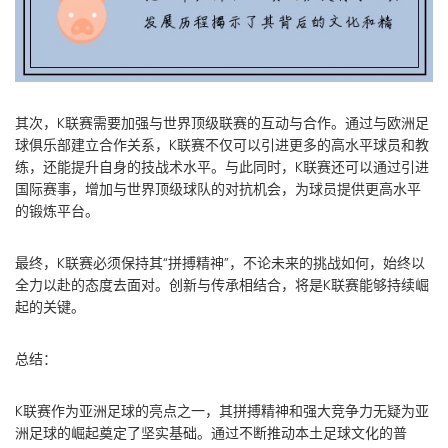
其次，K联赛需要加强与世界顶级联赛的互动与合作。通过与欧洲足
球俱乐部建立合作关系，K联赛不仅可以引进更多的高水平球员和教
练，还能提升自身的技战术水平。与此同时，K联赛还可以通过引进
国际赛事，增加与世界顶级球队的对抗机会，为球员提供更高水平
的锻炼平台。
最终，K联赛必须保持其“拼搏精神”，不论未来的挑战如何，始终以
全力以赴的态度去面对。创新与传承相结合，将是K联赛能够持续崛
起的关键。
总结：
K联赛作为亚洲足球的亮点之一，其拼搏精神和强大竞争力无疑为亚
洲足球的崛起奠定了坚实基础。通过不断推动本土足球文化的普