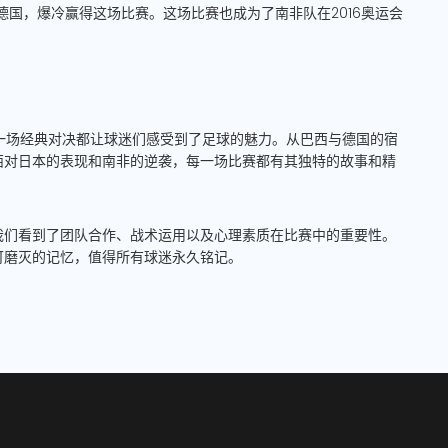
德国，爆冷赢得这场比赛。这场比赛也成为了南非队在2016奥运会
每一场经典对决都让球迷们感受到了足球的魅力。从巴西与德国的宿
西对日本的表现和南非的逆袭，每一场比赛都有其独特的故事和精
我们看到了团队合作、战术运用以及心理素质在比赛中的重要性。
可磨灭的记忆，值得所有球迷永久铭记。