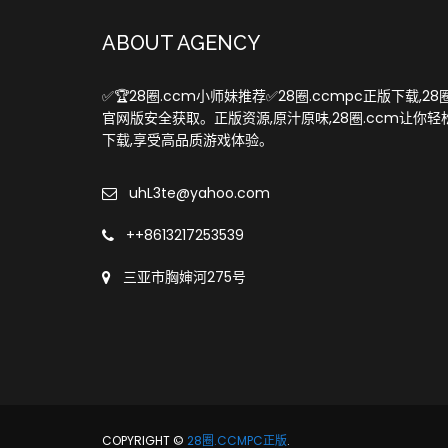
ABOUT AGENCY
✅🏆28圈.ccm小师妹推荐✅28圈.ccmpc正版下载,28
官网版安全获取。正版资源,原汁原味,28圈.ccm让你轻
下载,享受高品质游戏体验。
uhL3te@yahoo.com
++8613217253539
三亚市胸婶河275号
COPYRIGHT ©
28圈.CCMPC正版
.