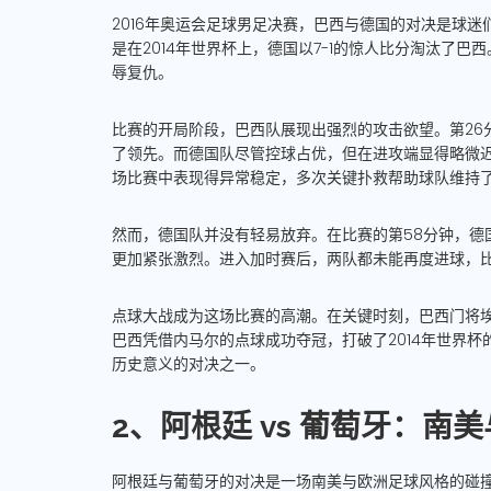
2016年奥运会足球男足决赛，巴西与德国的对决是球
是在2014年世界杯上，德国以7-1的惊人比分淘汰了
辱复仇。
比赛的开局阶段，巴西队展现出强烈的攻击欲望。第26
了领先。而德国队尽管控球占优，但在进攻端显得略微
场比赛中表现得异常稳定，多次关键扑救帮助球队维持
然而，德国队并没有轻易放弃。在比赛的第58分钟，德
更加紧张激烈。进入加时赛后，两队都未能再度进球，
点球大战成为这场比赛的高潮。在关键时刻，巴西门将
巴西凭借内马尔的点球成功夺冠，打破了2014年世界杯
历史意义的对决之一。
2、阿根廷 vs 葡萄牙：南
阿根廷与葡萄牙的对决是一场南美与欧洲足球风格的碰