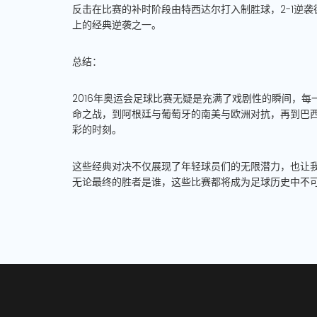
反击在比赛的补时阶段由特西达尔打入制胜球，2-1逆袭
上的经典逆袭之一。
总结：
2016年奥运会足球比赛无疑是充满了戏剧性的瞬间，
命之战，到阿根廷与葡萄牙的南美与欧洲对抗，再到巴
彩的时刻。
这些经典对决不仅展现了年轻球员们的无限潜力，也让
无论最终的胜者是谁，这些比赛都将成为足球历史中不