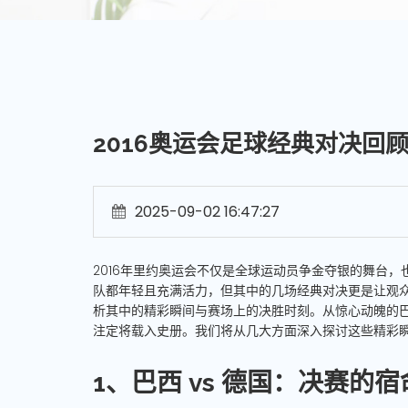
2016奥运会足球经典对决回
2025-09-02 16:47:27
2016年里约奥运会不仅是全球运动员争金夺银的舞台
队都年轻且充满活力，但其中的几场经典对决更是让观众
析其中的精彩瞬间与赛场上的决胜时刻。从惊心动魄的
注定将载入史册。我们将从几大方面深入探讨这些精彩瞬
1、巴西 vs 德国：决赛的