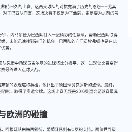
迷们期待已久的比赛。这两支球队的对抗充满了历史的恩怨——尤其
巴西。对于巴西队而言，这场决赛不仅是为了金牌，更是要为之前的羞
分钟，内马尔便为巴西队打入一记精彩的任意球，帮助巴西队取得
迟缓，未能迅速找到破门的机会。巴西队的守门员埃弗顿也是在此
了优势。
国队凭借中场球员吉尔基的进球将比分扳平，这一进球让比赛变得
比赛最终进入点球大战。
埃弗顿的表现堪称英雄，他扑出了德国球员克罗斯的点球。最终，
的阴影，取得了奥运金牌。这场比赛无疑是2016奥运会足球赛最具
美与欧洲的碰撞
撞。阿根廷队由梅西领衔，葡萄牙队则有C罗的支持。两位世界级