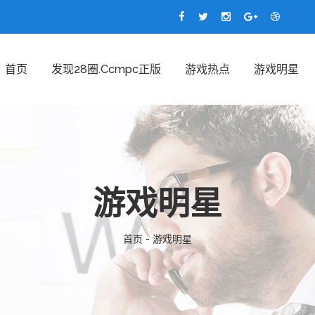
首页
发现28圈.ccmpc正版
游戏热点
游戏明星
游戏明星
首页 - 游戏明星