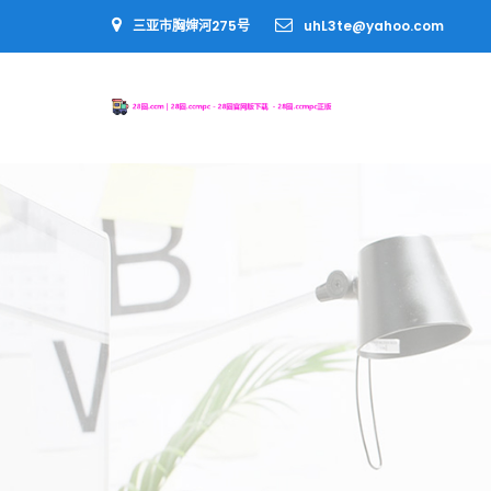
三亚市胸婶河275号
uhL3te@yahoo.com