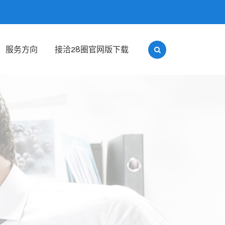
服务方向
接洽28圈官网版下载