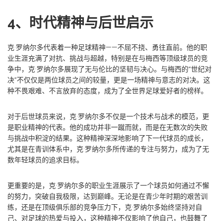
4、时代精神与后世启示
克·罗纳尔多代表着一种足球精神——不屈不挠、勇往直前。他的职
业生涯充满了对抗、挑战与超越，特别是在与梅西等顶级球员的竞
争中，克·罗纳尔多展现了无与伦比的坚韧与决心。与梅西的“世纪对
决”不仅仅是两位球员之间的较量，更是一场精神与意志的对决。这
种不畏艰难、不言放弃的态度，成为了全世界足球爱好者的榜样。
对于后世球员来说，克·罗纳尔多不仅是一个技术与战术的模范，更
是职业精神的代表。他的成功并非一蹴而就，而是在无数次的失败
与挑战中积淀的结果。这种精神深深地影响了下一代球员的成长，
尤其是在青训体系中，克·罗纳尔多所传递的专注与努力，成为了无
数年轻球员的追求目标。
更重要的是，克·罗纳尔多的职业生涯展示了一个球员如何通过不懈
的努力，突破自我极限，达到巅峰。无论是在青少年时期的艰苦训
练，还是在顶级俱乐部的竞争压力下，克·罗纳尔多始终坚持对自
己、对足球的热爱与投入，这种精神不仅影响了他自己，也鼓舞了