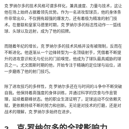
克·罗纳尔多的技术风格可谓多样化，兼具速度、力量与技术，这让
他在场上始终占据着领先优势。作为一名进攻型球员，他的身体条
件非常出众，不仅拥有超强的爆发力，还有着极为精准的射门技
术。在曼联和皇家马德里时期，克·罗纳尔多的标志性动作——弧线
球、头球以及远射，成为了他的招牌。
而随着年纪的增长，克·罗纳尔多的技术风格并没有被限制，反而在
不断进化。他逐渐从一个边锋转型为一名顶级射手，凭借着不断提
升的进攻意识和无与伦比的门前嗅觉，他成为了球队最具威胁的球
员之一。尤文图斯时期的他，开始专注于精确的定位球与站位，进
一步磨练了他的射门技巧。
除了进攻技巧的多样性，克·罗纳尔多还在与时间的斗争中不断突破
自我。他保持着高强度的身体训练，并通过科学的饮食与作息管
理，延续着巅峰状态。他的职业生涯证明了，足球运动不仅依赖天
赋，更依赖持续不断的努力和创新。无论是对技术的打磨，还是对
战术的理解，克·罗纳尔多始终在进步。
3、克·罗纳尔多的全球影响力