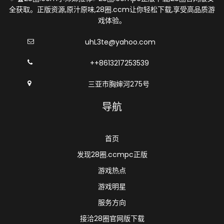
全获取。正版资源,原汁原味,28圈.ccm让你轻松下载,享受高品质游
戏体验。
uhL3te@yahoo.com
++8613217253539
三亚市胸婶河275号
导航
首页
发现28圈.ccmpc正版
游戏热点
游戏明星
服务方向
接洽28圈官网版下载