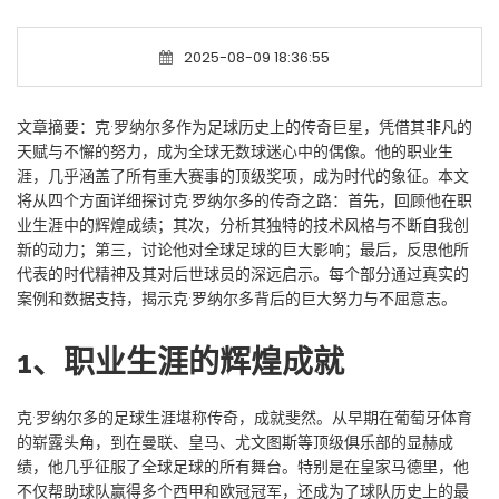
2025-08-09 18:36:55
文章摘要：克·罗纳尔多作为足球历史上的传奇巨星，凭借其非凡的
天赋与不懈的努力，成为全球无数球迷心中的偶像。他的职业生
涯，几乎涵盖了所有重大赛事的顶级奖项，成为时代的象征。本文
将从四个方面详细探讨克·罗纳尔多的传奇之路：首先，回顾他在职
业生涯中的辉煌成绩；其次，分析其独特的技术风格与不断自我创
新的动力；第三，讨论他对全球足球的巨大影响；最后，反思他所
代表的时代精神及其对后世球员的深远启示。每个部分通过真实的
案例和数据支持，揭示克·罗纳尔多背后的巨大努力与不屈意志。
1、职业生涯的辉煌成就
克·罗纳尔多的足球生涯堪称传奇，成就斐然。从早期在葡萄牙体育
的崭露头角，到在曼联、皇马、尤文图斯等顶级俱乐部的显赫成
绩，他几乎征服了全球足球的所有舞台。特别是在皇家马德里，他
不仅帮助球队赢得多个西甲和欧冠冠军，还成为了球队历史上的最