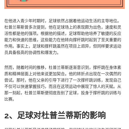
在他进入青少年时期时，足球依然占据着他运动生活的主导地位。
杜普兰蒂斯曾多次提到，他在足球场上的表现颇为出色，速度和灵
活性都是他的强项。根据他的描述，足球帮助他培养了敏捷的反应
能力和快速的思维，这些能力在他转向撑杆跳时起到了至关重要的
作用。事实上，足球和撑杆跳虽然在项目上迥异，但同样要求运动
员具备极高的协调性和爆发力。
然而，随着时间的推移，杜普兰蒂斯逐渐意识到，撑杆跳在身体素
质和精神层面上对他来说更加契合。他的转折点出现在一次偶然的
尝试。那时，他在父亲的引导下进行了一次撑杆跳训练，发现自己
不仅可以快速掌握技巧，而且在这项运动中展现了惊人的天赋。从
那一刻起，杜普兰蒂斯便彻底告别了足球，投身于撑杆跳的训练与
比赛。
2、足球对杜普兰蒂斯的影响