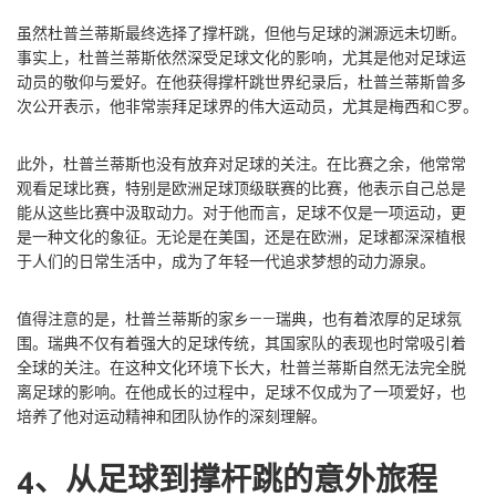
虽然杜普兰蒂斯最终选择了撑杆跳，但他与足球的渊源远未切断。
事实上，杜普兰蒂斯依然深受足球文化的影响，尤其是他对足球运
动员的敬仰与爱好。在他获得撑杆跳世界纪录后，杜普兰蒂斯曾多
次公开表示，他非常崇拜足球界的伟大运动员，尤其是梅西和C罗。
此外，杜普兰蒂斯也没有放弃对足球的关注。在比赛之余，他常常
观看足球比赛，特别是欧洲足球顶级联赛的比赛，他表示自己总是
能从这些比赛中汲取动力。对于他而言，足球不仅是一项运动，更
是一种文化的象征。无论是在美国，还是在欧洲，足球都深深植根
于人们的日常生活中，成为了年轻一代追求梦想的动力源泉。
值得注意的是，杜普兰蒂斯的家乡——瑞典，也有着浓厚的足球氛
围。瑞典不仅有着强大的足球传统，其国家队的表现也时常吸引着
全球的关注。在这种文化环境下长大，杜普兰蒂斯自然无法完全脱
离足球的影响。在他成长的过程中，足球不仅成为了一项爱好，也
培养了他对运动精神和团队协作的深刻理解。
4、从足球到撑杆跳的意外旅程