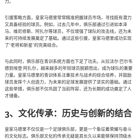
力。
引援策略方面，皇家马德里常常精准把握球员市场，寻找既有潜力
又具备经验的球员。例如，过去几年中，俱乐部通过引进如本泽
马、维尼修斯、阿扎尔等球员，不仅增强了球队的攻击线，还为未
来的可持续发展奠定了基础。通过这些引援，皇家马德里成功实现
了“老将和新星”的完美结合。
与此同时，俱乐部在青训系统方面也下足了功夫。从拉法尔·巴尔韦
德到埃登·阿扎尔，越来越多的年轻球员脱颖而出，成为球队的重要
力量。皇家马德里的青训体系注重技术与战术的综合培养，并鼓励
球员发挥个人创造力，为未来的足球发展提供了坚实的基础。通过
这些举措，俱乐部不仅巩固了当前阵容，还为长期的成功奠定了人
才储备。
3、文化传承：历史与创新的结合
皇家马德里不仅仅是一个足球俱乐部，更是一个象征着荣耀与奋斗
的文化标志。俱乐部文化的传承无疑是其长久以来能够保持顶级水