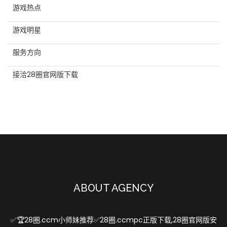
游戏热点
游戏明星
服务方向
接洽28圈官网版下载
ABOUT AGENCY
✅🏆28圈.ccm小师妹推荐✅28圈.ccmpc正版下载,28圈官网版安