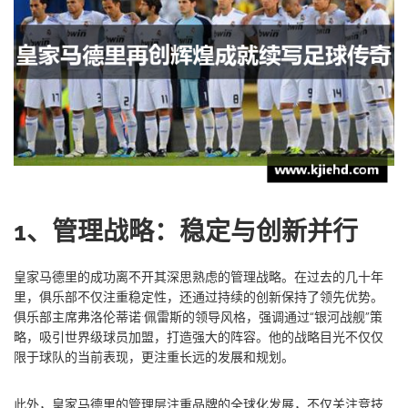
1、管理战略：稳定与创新并行
皇家马德里的成功离不开其深思熟虑的管理战略。在过去的几十年
里，俱乐部不仅注重稳定性，还通过持续的创新保持了领先优势。
俱乐部主席弗洛伦蒂诺·佩雷斯的领导风格，强调通过“银河战舰”策
略，吸引世界级球员加盟，打造强大的阵容。他的战略目光不仅仅
限于球队的当前表现，更注重长远的发展和规划。
此外，皇家马德里的管理层注重品牌的全球化发展，不仅关注竞技